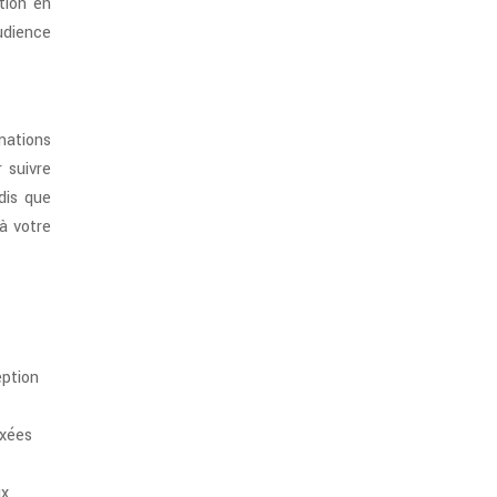
tion en
udience
mations
 suivre
dis que
 à votre
eption
axées
ux