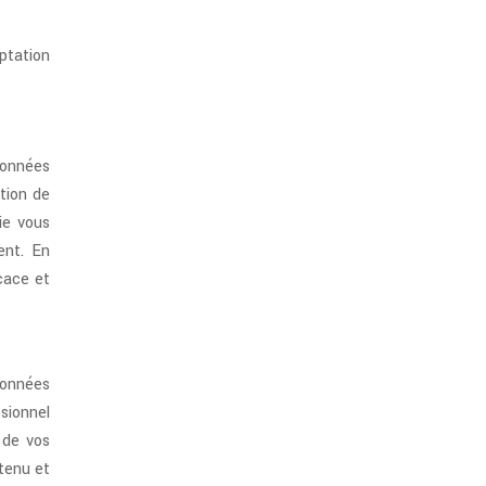
ptation
données
tion de
ie vous
ent. En
cace et
données
sionnel
 de vos
tenu et