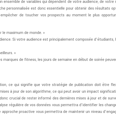
un ensemble de variables qui dépendent de votre audience, de votre 
che personnalisée est donc essentielle pour obtenir des résultats op
s empêcher de toucher vos prospects au moment le plus opportu
her le maximum de monde. »
ence. Si votre audience est principalement composée d’étudiants, l
illeurs. »
es marques de fitness, les jours de semaine en début de soirée peuve
n, ce qui signifie que votre stratégie de publication doit être flex
ses à jour de son algorithme, ce qui peut avoir un impact significati
donc crucial de rester informé des dernières mises à jour et de surve
alyse régulière de vos données vous permettra d’identifier les chan
te approche proactive vous permettra de maintenir un niveau d’eng