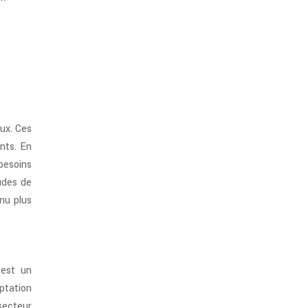
aux. Ces
ants. En
besoins
udes de
nu plus
 est un
ptation
 secteur