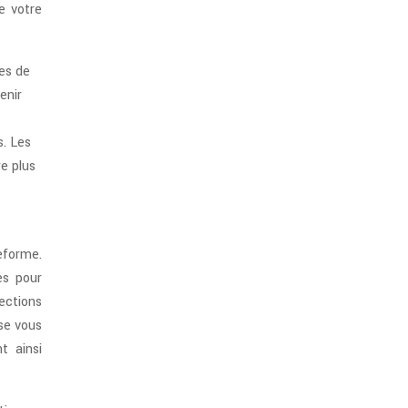
e votre
res de
enir
. Les
re plus
eforme.
es pour
ections
se vous
t ainsi