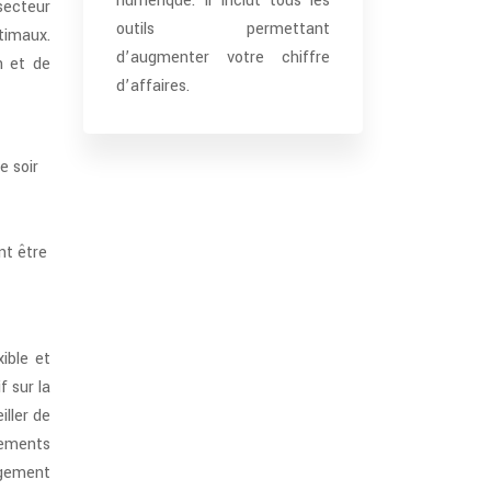
numérique. Il inclut tous les
secteur
outils permettant
timaux.
d’augmenter votre chiffre
n et de
d’affaires.
e soir
nt être
ible et
f sur la
iller de
gements
agement