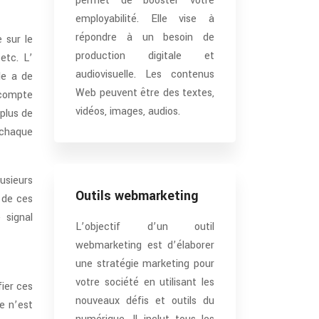
permet de booster votre
employabilité. Elle vise à
répondre à un besoin de
 sur le
production digitale et
etc. L’
audiovisuelle. Les contenus
le a de
Web peuvent être des textes,
e compte
vidéos, images, audios.
 plus de
e chaque
lusieurs
Outils webmarketing
 de ces
 signal
L’objectif d’un outil
webmarketing est d’élaborer
une stratégie marketing pour
votre société en utilisant les
fier ces
nouveaux défis et outils du
e n’est