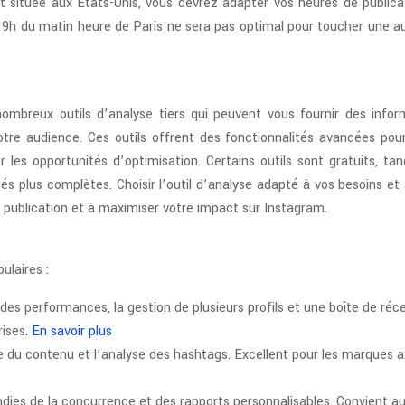
st située aux États-Unis, vous devrez adapter vos heures de publica
 à 9h du matin heure de Paris ne sera pas optimal pour toucher une a
 nombreux outils d’analyse tiers qui peuvent vous fournir des infor
tre audience. Ces outils offrent des fonctionnalités avancées pour
 les opportunités d’optimisation. Certains outils sont gratuits, tan
és plus complètes. Choisir l’outil d’analyse adapté à vos besoins et
e publication et à maximiser votre impact sur Instagram.
ulaires :
es performances, la gestion de plusieurs profils et une boîte de réc
rises.
En savoir plus
lle du contenu et l’analyse des hashtags. Excellent pour les marques 
dies de la concurrence et des rapports personnalisables. Convient a