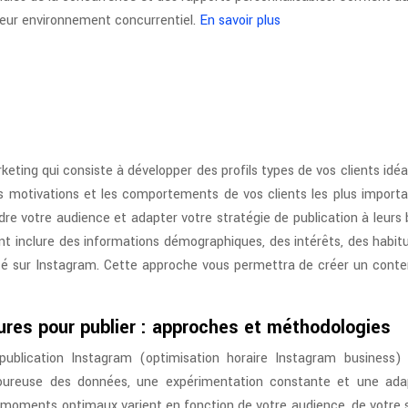
 leur environnement concurrentiel.
En savoir plus
eting qui consiste à développer des profils types de vos clients idé
 les motivations et les comportements de vos clients les plus import
e votre audience et adapter votre stratégie de publication à leurs 
ent inclure des informations démographiques, des intérêts, des habit
é sur Instagram. Cette approche vous permettra de créer un conte
eures pour publier : approches et méthodologies
a publication Instagram (optimisation horaire Instagram business)
igoureuse des données, une expérimentation constante et une ada
les moments optimaux varient en fonction de votre audience, de votre