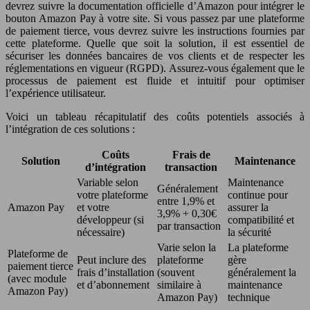
devrez suivre la documentation officielle d’Amazon pour intégrer le
bouton Amazon Pay à votre site. Si vous passez par une plateforme
de paiement tierce, vous devrez suivre les instructions fournies par
cette plateforme. Quelle que soit la solution, il est essentiel de
sécuriser les données bancaires de vos clients et de respecter les
réglementations en vigueur (RGPD). Assurez-vous également que le
processus de paiement est fluide et intuitif pour optimiser
l’expérience utilisateur.
Voici un tableau récapitulatif des coûts potentiels associés à
l’intégration de ces solutions :
Coûts
Frais de
Solution
Maintenance
d’intégration
transaction
Variable selon
Maintenance
Généralement
votre plateforme
continue pour
entre 1,9% et
Amazon Pay
et votre
assurer la
3,9% + 0,30€
développeur (si
compatibilité et
par transaction
nécessaire)
la sécurité
Varie selon la
La plateforme
Plateforme de
Peut inclure des
plateforme
gère
paiement tierce
frais d’installation
(souvent
généralement la
(avec module
et d’abonnement
similaire à
maintenance
Amazon Pay)
Amazon Pay)
technique