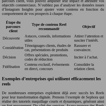
parcours client, vous pouvez amplifier leur impact et atteindre vos
objectifs commerciaux. N’oubliez pas d’analyser les données issues
d’Instagram Insights pour ajuster votre contenu en fonction du
comportement de vos prospects à chaque étape.
Étape du
Type de contenu Reel
parcours
Objectif
recommandé
client
Astuces, conseils, informations
Attirer l’attention et
Découverte
utiles
susciter l’intérêt.
Témoignages clients, études de
Rassurer et
Considération
cas, présentations de produits
convaincre.
Offres spéciales, promotions,
Décision
Inciter à l’achat.
codes de réduction
Contenu exclusif, événements
Consolider la
Fidélisation
en direct, concours
relation client.
Exemples d’entreprises qui utilisent efficacement les
reels
De nombreuses entreprises exploitent déjà avec succès les Reels
pour leur transformation digitale. Prenons l’exemple de Sephora qui
réalise des tutoriels maquillage courts et dynamiques, générant ainsi
un fort engagement. Du côté des services, Asana propose des Reels