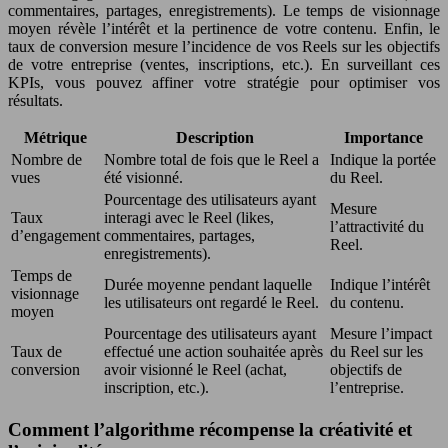
commentaires, partages, enregistrements). Le temps de visionnage
moyen révèle l’intérêt et la pertinence de votre contenu. Enfin, le
taux de conversion mesure l’incidence de vos Reels sur les objectifs
de votre entreprise (ventes, inscriptions, etc.). En surveillant ces
KPIs, vous pouvez affiner votre stratégie pour optimiser vos
résultats.
Métrique
Description
Importance
Nombre de
Nombre total de fois que le Reel a
Indique la portée
vues
été visionné.
du Reel.
Pourcentage des utilisateurs ayant
Mesure
Taux
interagi avec le Reel (likes,
l’attractivité du
d’engagement
commentaires, partages,
Reel.
enregistrements).
Temps de
Durée moyenne pendant laquelle
Indique l’intérêt
visionnage
les utilisateurs ont regardé le Reel.
du contenu.
moyen
Pourcentage des utilisateurs ayant
Mesure l’impact
Taux de
effectué une action souhaitée après
du Reel sur les
conversion
avoir visionné le Reel (achat,
objectifs de
inscription, etc.).
l’entreprise.
Comment l’algorithme récompense la créativité et